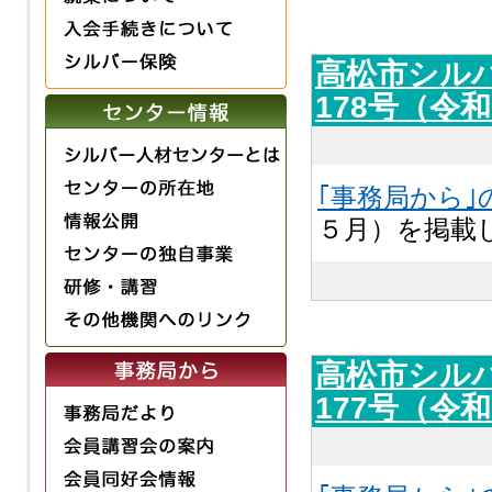
高松市シル
178号（令
｢事務局から｣
５月）を掲載
高松市シル
177号（令