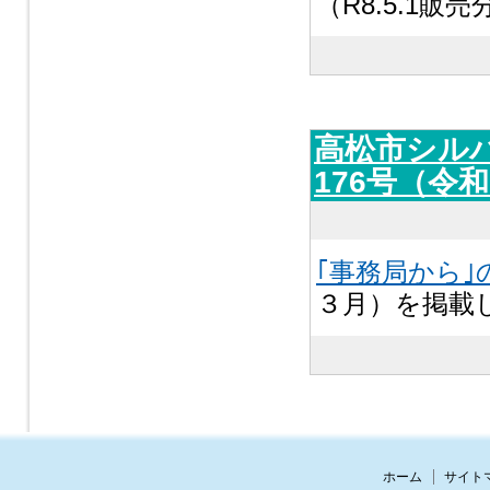
（R8.5.1販
高松市シル
176号（令
｢事務局から｣
３月）を掲載
ホーム
サイト